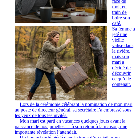
face de
moi, en
train de
boire son
café.
Sa femme a
jeté une
vieille
valise dans
la rivière,
mais son
mari a
décidé de
découvrir
ce qu’elle
contenait.
Lors de la cérémonie célébrant la nomination de mon mari
au poste de directeur général, sa secrétaire l’a embrassé sous
les yeux de tous les invités.
Mon mari est parti en vacances quelques jours avant la
naissance de nos jumelles — à son retour à la maison, une
importante révélation l’attendait.
Un lion est resté piégé dans le tronc d’un vieil arbre