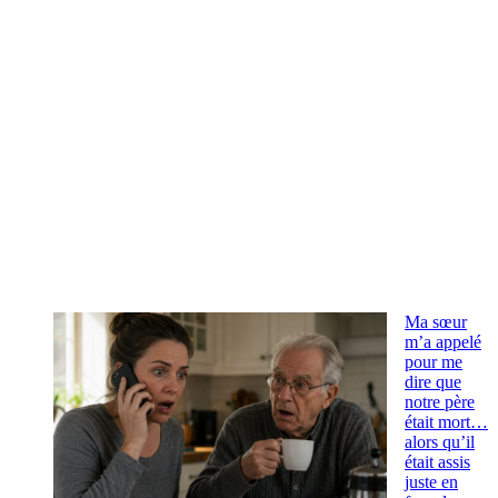
Ma sœur
m’a appelé
pour me
dire que
notre père
était mort…
alors qu’il
était assis
juste en