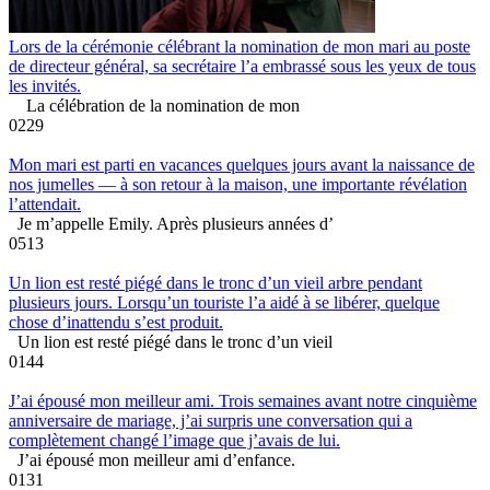
Lors de la cérémonie célébrant la nomination de mon mari au poste
de directeur général, sa secrétaire l’a embrassé sous les yeux de tous
les invités.
La célébration de la nomination de mon
0
229
Mon mari est parti en vacances quelques jours avant la naissance de
nos jumelles — à son retour à la maison, une importante révélation
l’attendait.
Je m’appelle Emily. Après plusieurs années d’
0
513
Un lion est resté piégé dans le tronc d’un vieil arbre pendant
plusieurs jours. Lorsqu’un touriste l’a aidé à se libérer, quelque
chose d’inattendu s’est produit.
Un lion est resté piégé dans le tronc d’un vieil
0
144
J’ai épousé mon meilleur ami. Trois semaines avant notre cinquième
anniversaire de mariage, j’ai surpris une conversation qui a
complètement changé l’image que j’avais de lui.
J’ai épousé mon meilleur ami d’enfance.
0
131