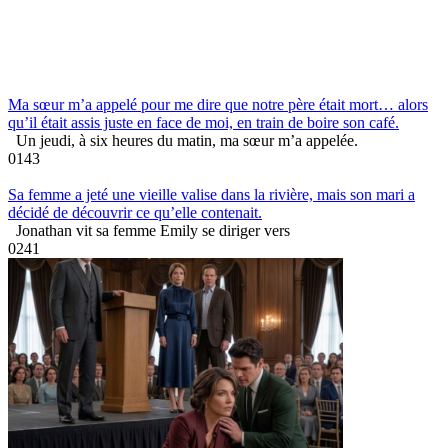
Ma sœur m’a appelé pour me dire que notre père était mort… alors
qu’il était assis juste en face de moi, en train de boire son café.
Un jeudi, à six heures du matin, ma sœur m’a appelée.
0
143
Sa femme a jeté une vieille valise dans la rivière, mais son mari a
décidé de découvrir ce qu’elle contenait.
Jonathan vit sa femme Emily se diriger vers
0
241