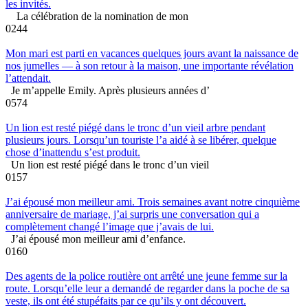
les invités.
La célébration de la nomination de mon
0
244
Mon mari est parti en vacances quelques jours avant la naissance de
nos jumelles — à son retour à la maison, une importante révélation
l’attendait.
Je m’appelle Emily. Après plusieurs années d’
0
574
Un lion est resté piégé dans le tronc d’un vieil arbre pendant
plusieurs jours. Lorsqu’un touriste l’a aidé à se libérer, quelque
chose d’inattendu s’est produit.
Un lion est resté piégé dans le tronc d’un vieil
0
157
J’ai épousé mon meilleur ami. Trois semaines avant notre cinquième
anniversaire de mariage, j’ai surpris une conversation qui a
complètement changé l’image que j’avais de lui.
J’ai épousé mon meilleur ami d’enfance.
0
160
Des agents de la police routière ont arrêté une jeune femme sur la
route. Lorsqu’elle leur a demandé de regarder dans la poche de sa
veste, ils ont été stupéfaits par ce qu’ils y ont découvert.