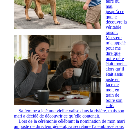
faire du
mal,
jusqu’à ce
que je
découvre la
véritable
raison.
Ma sœur
m’a appelé
pour me
dire que
notre père
était mort…
alors qu’il
était assis
juste en
face de
moi, en
train de
boire son
café.
Sa femme a jeté une vieille valise dans la rivière, mais son
mari a décidé de découvrir ce qu’elle contenait.
Lors de la cérémonie célébrant la nomination de mon mari
au poste de directeur général, sa secrétaire l’a embrassé sous