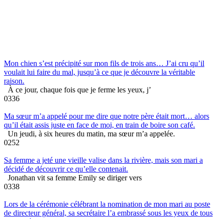
Mon chien s’est précipité sur mon fils de trois ans… J’ai cru qu’il
voulait lui faire du mal, jusqu’à ce que je découvre la véritable
raison.
À ce jour, chaque fois que je ferme les yeux, j’
0
336
Ma sœur m’a appelé pour me dire que notre père était mort… alors
qu’il était assis juste en face de moi, en train de boire son café.
Un jeudi, à six heures du matin, ma sœur m’a appelée.
0
252
Sa femme a jeté une vieille valise dans la rivière, mais son mari a
décidé de découvrir ce qu’elle contenait.
Jonathan vit sa femme Emily se diriger vers
0
338
Lors de la cérémonie célébrant la nomination de mon mari au poste
de directeur général, sa secrétaire l’a embrassé sous les yeux de tous