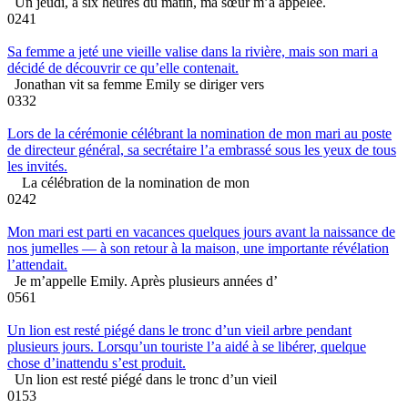
Un jeudi, à six heures du matin, ma sœur m’a appelée.
0
241
Sa femme a jeté une vieille valise dans la rivière, mais son mari a
décidé de découvrir ce qu’elle contenait.
Jonathan vit sa femme Emily se diriger vers
0
332
Lors de la cérémonie célébrant la nomination de mon mari au poste
de directeur général, sa secrétaire l’a embrassé sous les yeux de tous
les invités.
La célébration de la nomination de mon
0
242
Mon mari est parti en vacances quelques jours avant la naissance de
nos jumelles — à son retour à la maison, une importante révélation
l’attendait.
Je m’appelle Emily. Après plusieurs années d’
0
561
Un lion est resté piégé dans le tronc d’un vieil arbre pendant
plusieurs jours. Lorsqu’un touriste l’a aidé à se libérer, quelque
chose d’inattendu s’est produit.
Un lion est resté piégé dans le tronc d’un vieil
0
153