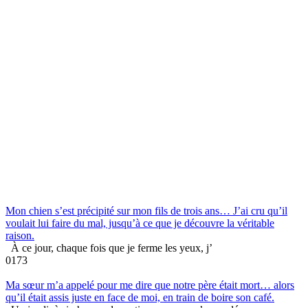
Mon chien s’est précipité sur mon fils de trois ans… J’ai cru qu’il
voulait lui faire du mal, jusqu’à ce que je découvre la véritable
raison.
À ce jour, chaque fois que je ferme les yeux, j’
0
173
Ma sœur m’a appelé pour me dire que notre père était mort… alors
qu’il était assis juste en face de moi, en train de boire son café.