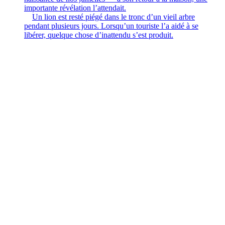
importante révélation l’attendait.
Un lion est resté piégé dans le tronc d’un vieil arbre
pendant plusieurs jours. Lorsqu’un touriste l’a aidé à se
libérer, quelque chose d’inattendu s’est produit.