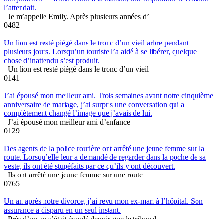
l’attendait.
Je m’appelle Emily. Après plusieurs années d’
0
482
Un lion est resté piégé dans le tronc d’un vieil arbre pendant
plusieurs jours. Lorsqu’un touriste l’a aidé à se libérer, quelque
chose d’inattendu s’est produit.
Un lion est resté piégé dans le tronc d’un vieil
0
141
J’ai épousé mon meilleur ami. Trois semaines avant notre cinquième
anniversaire de mariage, j’ai surpris une conversation qui a
complètement changé l’image que j’avais de lui.
J’ai épousé mon meilleur ami d’enfance.
0
129
Des agents de la police routière ont arrêté une jeune femme sur la
route. Lorsqu’elle leur a demandé de regarder dans la poche de sa
veste, ils ont été stupéfaits par ce qu’ils y ont découvert.
Ils ont arrêté une jeune femme sur une route
0
765
Un an après notre divorce, j’ai revu mon ex-mari à l’hôpital. Son
assurance a disparu en un seul instant.
Près d’un an s’était écoulé depuis que le tribunal