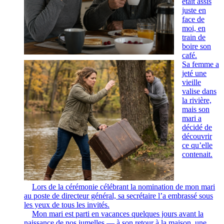
était assis
juste en
face de
moi, en
train de
boire son
café.
Sa femme a
jeté une
vieille
valise dans
la rivière,
mais son
mari a
décidé de
découvrir
ce qu’elle
contenait.
Lors de la cérémonie célébrant la nomination de mon mari
au poste de directeur général, sa secrétaire l’a embrassé sous
les yeux de tous les invités.
Mon mari est parti en vacances quelques jours avant la
naissance de nos jumelles — à son retour à la maison, une