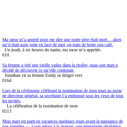
Ma sœur m’a appelé pour me dire que notre père était mort… alors
qu’il était assis juste en face de moi, en train de boire son café.
Un jeudi, à six heures du matin, ma sœur m’a appelée.
0
10
Sa femme a jeté une vieille valise dans la rivière, mais son mari a
décidé de découvrir ce qu’elle contenait.
Jonathan vit sa femme Emily se diriger vers
0
164
Lors de la cérémonie célébrant la nomination de mon mari au poste
de directeur général, sa secrétaire l’a embrassé sous les yeux de tous
les invités.
La célébration de la nomination de mon
0
213
Mon mari est parti en vacances quelques jours avant la naissance de
nos jumelles — à son retour à la maison, une importante révélation