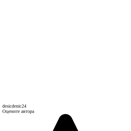
desicdenic24
Оцените автора