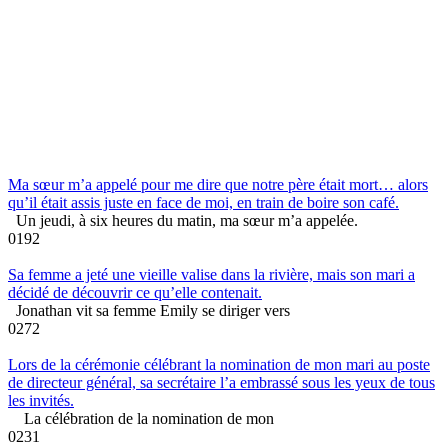
Ma sœur m’a appelé pour me dire que notre père était mort… alors
qu’il était assis juste en face de moi, en train de boire son café.
Un jeudi, à six heures du matin, ma sœur m’a appelée.
0
192
Sa femme a jeté une vieille valise dans la rivière, mais son mari a
décidé de découvrir ce qu’elle contenait.
Jonathan vit sa femme Emily se diriger vers
0
272
Lors de la cérémonie célébrant la nomination de mon mari au poste
de directeur général, sa secrétaire l’a embrassé sous les yeux de tous
les invités.
La célébration de la nomination de mon
0
231