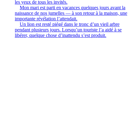
les yeux de tous les invités.
Mon mari est parti en vacances quelques jours avant la
naissance de nos jumelles — à son retour à la maison, une
importante révélation l’attendait.
Un lion est resté piégé dans le tronc d’un vieil arbre
pendant plusieurs jours. Lorsqu’un touriste l’a aidé à se
libérer, quelque chose d’inattendu s’est produit.