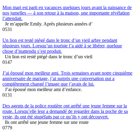
Mon mari est parti en vacances quelques jours avant la naissance de
nos jumelles — à son retour à la maison, une importante révélation
l’attendait.
Je m’appelle Emily. Après plusieurs années d’
0
531
Un lion est resté piégé dans le tronc d’un vieil arbre pendant
plusieurs jours. Lorsqu’un touriste l’a aidé à se libérer, quelque
chose d’inattendu s’est produit.
Un lion est resté piégé dans le tronc d’un vieil
0
147
J’ai épousé mon meilleur ami. Trois semaines avant notre cinquième
anniversaire de mariage, j’ai surpris une conversation qui a
complètement changé l’image que j’avais de lui.
J’ai épousé mon meilleur ami d’enfance.
0
131
Des agents de la police routière ont arrêté une jeune femme sur la
route. Lorsqu’elle leur a demandé de regarder dans la poche de sa
veste, ils ont été stupéfaits par ce qu’ils y ont découvert.
Ils ont arrêté une jeune femme sur une route
0
779