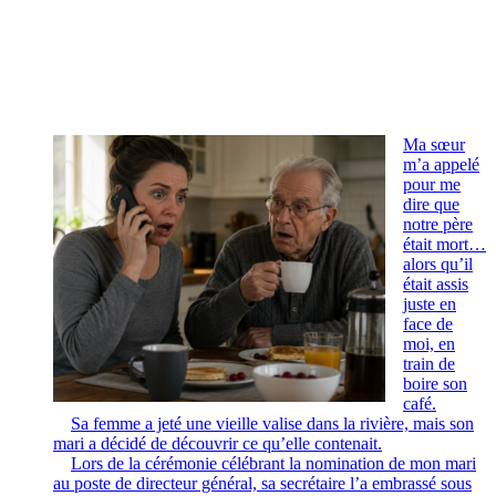
Ma sœur
m’a appelé
pour me
dire que
notre père
était mort…
alors qu’il
était assis
juste en
face de
moi, en
train de
boire son
café.
Sa femme a jeté une vieille valise dans la rivière, mais son
mari a décidé de découvrir ce qu’elle contenait.
Lors de la cérémonie célébrant la nomination de mon mari
au poste de directeur général, sa secrétaire l’a embrassé sous