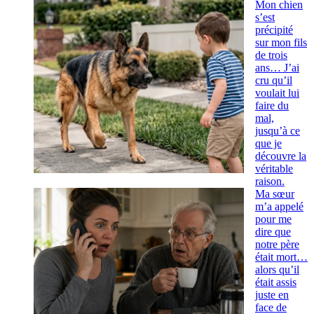
Mon chien
s’est
précipité
sur mon fils
de trois
ans… J’ai
cru qu’il
voulait lui
faire du
mal,
jusqu’à ce
que je
découvre la
véritable
raison.
Ma sœur
m’a appelé
pour me
dire que
notre père
était mort…
alors qu’il
était assis
juste en
face de