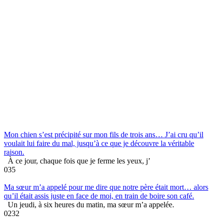
Mon chien s’est précipité sur mon fils de trois ans… J’ai cru qu’il
voulait lui faire du mal, jusqu’à ce que je découvre la véritable
raison.
À ce jour, chaque fois que je ferme les yeux, j’
0
35
Ma sœur m’a appelé pour me dire que notre père était mort… alors
qu’il était assis juste en face de moi, en train de boire son café.
Un jeudi, à six heures du matin, ma sœur m’a appelée.
0
232