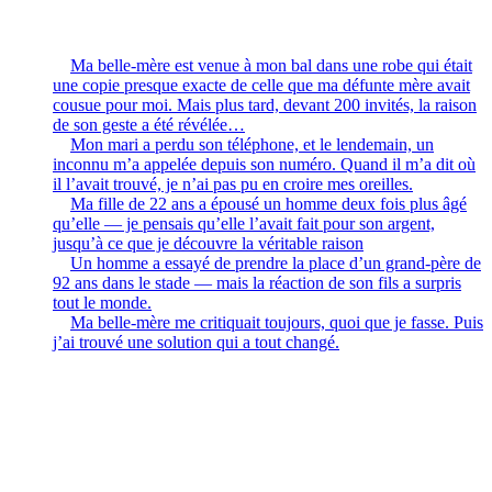
Ma belle-mère est venue à mon bal dans une robe qui était
une copie presque exacte de celle que ma défunte mère avait
cousue pour moi. Mais plus tard, devant 200 invités, la raison
de son geste a été révélée…
Mon mari a perdu son téléphone, et le lendemain, un
inconnu m’a appelée depuis son numéro. Quand il m’a dit où
il l’avait trouvé, je n’ai pas pu en croire mes oreilles.
Ma fille de 22 ans a épousé un homme deux fois plus âgé
qu’elle — je pensais qu’elle l’avait fait pour son argent,
jusqu’à ce que je découvre la véritable raison
Un homme a essayé de prendre la place d’un grand-père de
92 ans dans le stade — mais la réaction de son fils a surpris
tout le monde.
Ma belle-mère me critiquait toujours, quoi que je fasse. Puis
j’ai trouvé une solution qui a tout changé.