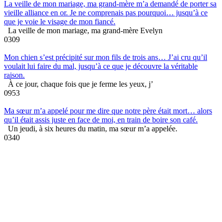
La veille de mon mariage, ma grand-mère m’a demandé de porter sa
vieille alliance en or. Je ne comprenais pas pourquoi… jusqu’à ce
que je voie le visage de mon fiancé.
La veille de mon mariage, ma grand-mère Evelyn
0
309
Mon chien s’est précipité sur mon fils de trois ans… J’ai cru qu’il
voulait lui faire du mal, jusqu’à ce que je découvre la véritable
raison.
À ce jour, chaque fois que je ferme les yeux, j’
0
953
Ma sœur m’a appelé pour me dire que notre père était mort… alors
qu’il était assis juste en face de moi, en train de boire son café.
Un jeudi, à six heures du matin, ma sœur m’a appelée.
0
340