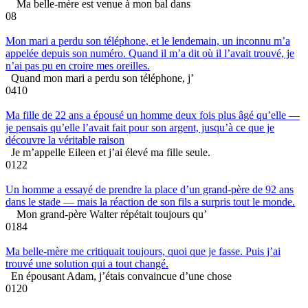
Ma belle-mère est venue à mon bal dans
0
8
Mon mari a perdu son téléphone, et le lendemain, un inconnu m’a
appelée depuis son numéro. Quand il m’a dit où il l’avait trouvé, je
n’ai pas pu en croire mes oreilles.
Quand mon mari a perdu son téléphone, j’
0
410
Ma fille de 22 ans a épousé un homme deux fois plus âgé qu’elle —
je pensais qu’elle l’avait fait pour son argent, jusqu’à ce que je
découvre la véritable raison
Je m’appelle Eileen et j’ai élevé ma fille seule.
0
122
Un homme a essayé de prendre la place d’un grand-père de 92 ans
dans le stade — mais la réaction de son fils a surpris tout le monde.
Mon grand-père Walter répétait toujours qu’
0
184
Ma belle-mère me critiquait toujours, quoi que je fasse. Puis j’ai
trouvé une solution qui a tout changé.
En épousant Adam, j’étais convaincue d’une chose
0
120