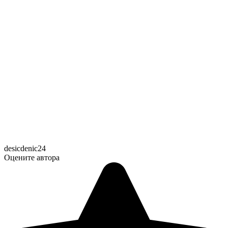
desicdenic24
Оцените автора