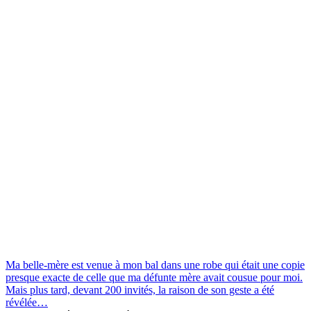
Ma belle-mère est venue à mon bal dans une robe qui était une copie
presque exacte de celle que ma défunte mère avait cousue pour moi.
Mais plus tard, devant 200 invités, la raison de son geste a été
révélée…