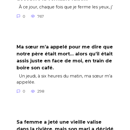
À ce jour, chaque fois que je ferme les yeux, j’
0
767
Ma sœur m’a appelé pour me dire que
notre père était mort… alors qu’il était
assis juste en face de moi, en train de
boire son café.
Un jeudi, à six heures du matin, ma sœur m’a
appelée.
0
298
Sa femme a jeté une vieille valise
dans la rivière, mais son mari a décidé