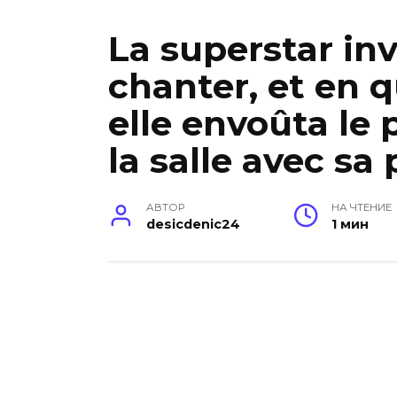
La superstar invi
chanter, et en 
elle envoûta le 
la salle avec sa
АВТОР
НА ЧТЕНИЕ
desicdenic24
1 мин