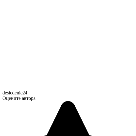
desicdenic24
Оцените автора