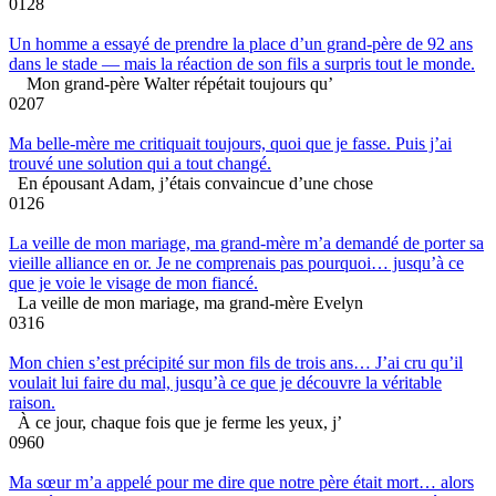
0
128
Un homme a essayé de prendre la place d’un grand-père de 92 ans
dans le stade — mais la réaction de son fils a surpris tout le monde.
Mon grand-père Walter répétait toujours qu’
0
207
Ma belle-mère me critiquait toujours, quoi que je fasse. Puis j’ai
trouvé une solution qui a tout changé.
En épousant Adam, j’étais convaincue d’une chose
0
126
La veille de mon mariage, ma grand-mère m’a demandé de porter sa
vieille alliance en or. Je ne comprenais pas pourquoi… jusqu’à ce
que je voie le visage de mon fiancé.
La veille de mon mariage, ma grand-mère Evelyn
0
316
Mon chien s’est précipité sur mon fils de trois ans… J’ai cru qu’il
voulait lui faire du mal, jusqu’à ce que je découvre la véritable
raison.
À ce jour, chaque fois que je ferme les yeux, j’
0
960
Ma sœur m’a appelé pour me dire que notre père était mort… alors