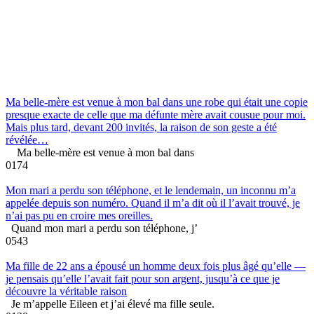
Ma belle-mère est venue à mon bal dans une robe qui était une copie
presque exacte de celle que ma défunte mère avait cousue pour moi.
Mais plus tard, devant 200 invités, la raison de son geste a été
révélée…
Ma belle-mère est venue à mon bal dans
0
174
Mon mari a perdu son téléphone, et le lendemain, un inconnu m’a
appelée depuis son numéro. Quand il m’a dit où il l’avait trouvé, je
n’ai pas pu en croire mes oreilles.
Quand mon mari a perdu son téléphone, j’
0
543
Ma fille de 22 ans a épousé un homme deux fois plus âgé qu’elle —
je pensais qu’elle l’avait fait pour son argent, jusqu’à ce que je
découvre la véritable raison
Je m’appelle Eileen et j’ai élevé ma fille seule.