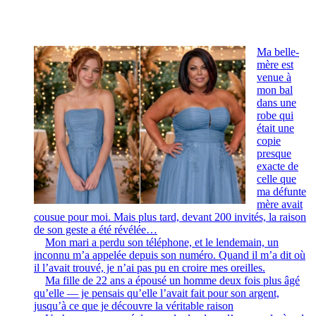
Ma belle-
mère est
venue à
mon bal
dans une
robe qui
était une
copie
presque
exacte de
celle que
ma défunte
mère avait
cousue pour moi. Mais plus tard, devant 200 invités, la raison
de son geste a été révélée…
Mon mari a perdu son téléphone, et le lendemain, un
inconnu m’a appelée depuis son numéro. Quand il m’a dit où
il l’avait trouvé, je n’ai pas pu en croire mes oreilles.
Ma fille de 22 ans a épousé un homme deux fois plus âgé
qu’elle — je pensais qu’elle l’avait fait pour son argent,
jusqu’à ce que je découvre la véritable raison