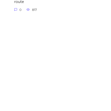
route
0
817