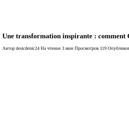
Une transformation inspirante : comment C
Автор
desicdenic24
На чтение
3 мин
Просмотров
119
Опублико