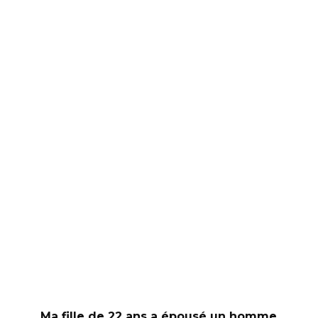
Ma fille de 22 ans a épousé un homme