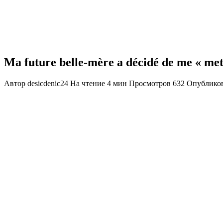
Ma future belle-mère a décidé de me « mett
Автор
desicdenic24
На чтение
4 мин
Просмотров
632
Опублико