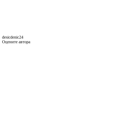
desicdenic24
Оцените автора