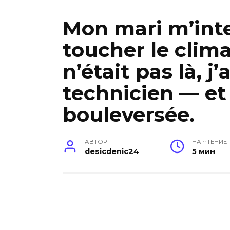
Mon mari m’inte
toucher le clima
n’était pas là, j
technicien — et 
bouleversée.
АВТОР
НА ЧТЕНИЕ
desicdenic24
5 мин