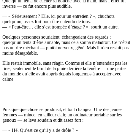
Quelqu’un tenta de cacher sa bouche avec la main, mais l’effet fut
inverse — ce fut encore plus audible.
— « Sérieusement ? Elle, ici pour un entretien ? », chuchota
quelqu’un, assez fort pour être entendu de tous.
— « Peut-être… elle s’est trompée d’étage ? », sourit un autre.
Quelques personnes souriaient, échangeaient des regards ;
quelqu’un tenta d’être aimable, mais cela sonna maladroit. Ce n’était
pas un rire méchant — plutôt nerveux, gêné. Mais il n’en restait pas
moins désagréable.
Elle restait immobile, sans réagir. Comme si elle n’entendait pas les
rires, seulement le bruit de la pluie derrière la fenêtre — une partie
du monde qu’elle avait appris depuis longtemps à accepter avec
calme.
Puis quelque chose se produisit, et tout changea. Une des jeunes
femmes — mince, en tailleur clair, un ordinateur portable sur les
genoux — se leva soudain et dit assez fort :
— « Hé. Qu’est-ce qu’il y a de drôle ? »