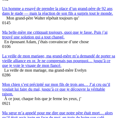
Un homme a essayé de prendre la place d’un grand-père de 92 ans
dans le stade — mais la réaction de son fils a surpris tout le monde.
Mon grand-père Walter répétait toujours qu’
0
145
Ma belle-mère me critiquait toujours, quoi que je fasse. Puis j’ai
trouvé une solution qui a tout changé.
En épousant Adam, j’étais convaincue d’une chose
0
106
La veille de mon mariage, ma grand-mère m’a demandé de porter sa
vieille alliance en or. Je ne comprenais pas pourquoi… jusqu’à ce
que je voie le visage de mon fiancé.
La veille de mon mariage, ma grand-mère Evelyn
0
286
Mon chien s’est précipité sur mon fils de trois ans… J’ai cru qu’il
voulait lui faire du mal, jusqu’à ce que je découvre la véritable
raison.
À ce jour, chaque fois que je ferme les yeux, j’
0
921
Ma sœur m’a appelé pour me dire que notre père était mort… alors
qu’il était assis juste en face de moi, en train de boire son café.