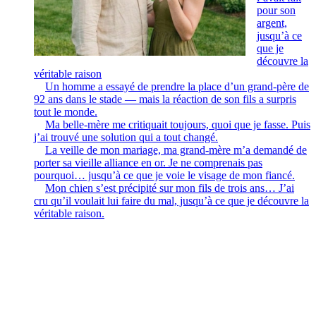
pour son
argent,
jusqu’à ce
que je
découvre la
véritable raison
Un homme a essayé de prendre la place d’un grand-père de
92 ans dans le stade — mais la réaction de son fils a surpris
tout le monde.
Ma belle-mère me critiquait toujours, quoi que je fasse. Puis
j’ai trouvé une solution qui a tout changé.
La veille de mon mariage, ma grand-mère m’a demandé de
porter sa vieille alliance en or. Je ne comprenais pas
pourquoi… jusqu’à ce que je voie le visage de mon fiancé.
Mon chien s’est précipité sur mon fils de trois ans… J’ai
cru qu’il voulait lui faire du mal, jusqu’à ce que je découvre la
véritable raison.