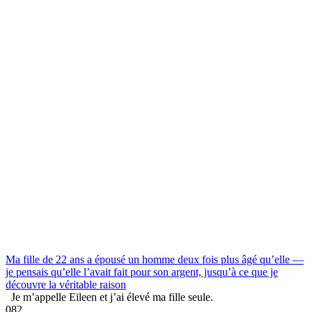
Ma fille de 22 ans a épousé un homme deux fois plus âgé qu’elle —
je pensais qu’elle l’avait fait pour son argent, jusqu’à ce que je
découvre la véritable raison
Je m’appelle Eileen et j’ai élevé ma fille seule.
0
82