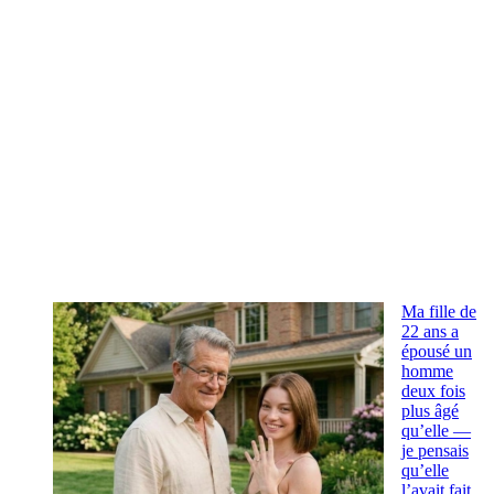
Ma fille de
22 ans a
épousé un
homme
deux fois
plus âgé
qu’elle —
je pensais
qu’elle
l’avait fait