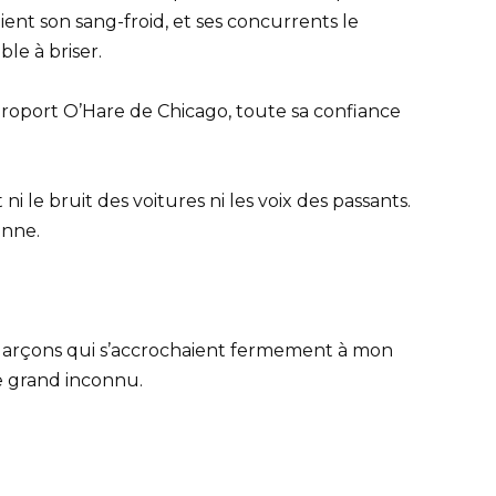
ent son sang-froid, et ses concurrents le
e à briser.
’aéroport O’Hare de Chicago, toute sa confiance
 ni le bruit des voitures ni les voix des passants.
onne.
s garçons qui s’accrochaient fermement à mon
e grand inconnu.