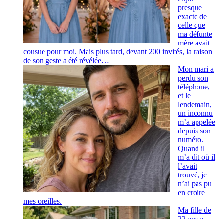
presque
exacte de
celle que
ma défunte
mère avait
cousue pour moi. Mais plus tard, devant 200 invités, la raison
de son geste a été révélée…
Mon mari a
perdu son
téléphone,
et le
lendemain,
un inconnu
m’a appelée
depuis son
numéro.
Quand il
m’a dit où il
l’avait
trouvé, je
n’ai pas pu
en croire
mes oreilles.
Ma fille de
22 ans a