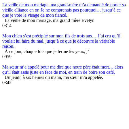
La veille de mon mariage, ma grand-mère m’a demandé de porter sa
vieille alliance en or. Je ne comprenais pas pourquoi… jusqu’à ce
que je voie le visage de mon fiancé.
La veille de mon mariage, ma grand-mère Evelyn
0
314
Mon chien s’est précipité sur mon fils de trois ans… J’ai cru qu’il
voulait lui faire du mal, jusqu’à ce que je découvre la véritable
raison.
À ce jour, chaque fois que je ferme les yeux, j’
0
959
Ma sœur m’a appelé pour me dire que notre père était mort… alors
qu’il était assis juste en face de moi, en train de boire son café.
Un jeudi, à six heures du matin, ma sœur m’a appelée.
0
342