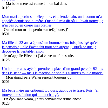
Ma belle-mère est venue à mon bal dans
0
110
Mon mari a perdu son téléphone, et le lendemain, un inconnu m’a
appelée depuis son numéro. Quand il m’a dit où il l’avait trouvé, je
n’ai pas pu en croire mes oreilles.
Quand mon mari a perdu son téléphone, j’
0
501
Ma fille de 22 ans a épousé un homme deux fois plus âgé qu’elle —
je pensais qu’elle l’avait fait pour son argent, jusqu’à ce que je
découvre la véritable raison
Je m’appelle Eileen et j’ai élevé ma fille seule.
0
125
Un homme a essayé de prendre la place d’un grand-père de 92 ans
dans le stade — mais la réaction de son fils a surpris tout le monde.
Mon grand-père Walter répétait toujours qu’
0
201
Ma belle-mère me critiquait toujours, quoi que je fasse. Puis j’ai
trouvé une solution qui a tout changé.
En épousant Adam, j’étais convaincue d’une chose
0
123