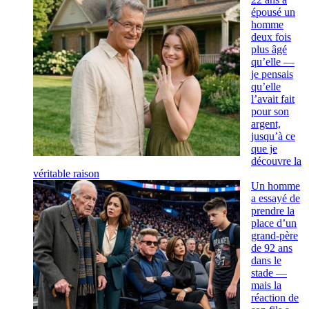
épousé un
homme
deux fois
plus âgé
qu’elle —
je pensais
qu’elle
l’avait fait
pour son
argent,
jusqu’à ce
que je
découvre la
véritable raison
Un homme
a essayé de
prendre la
place d’un
grand-père
de 92 ans
dans le
stade —
mais la
réaction de