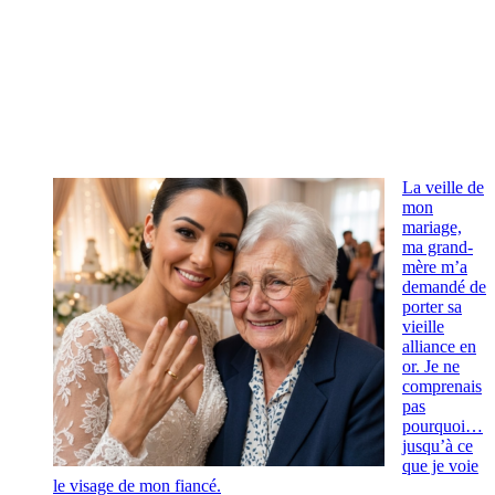
La veille de
mon
mariage,
ma grand-
mère m’a
demandé de
porter sa
vieille
alliance en
or. Je ne
comprenais
pas
pourquoi…
jusqu’à ce
que je voie
le visage de mon fiancé.