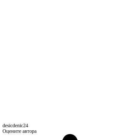
desicdenic24
Оцените автора