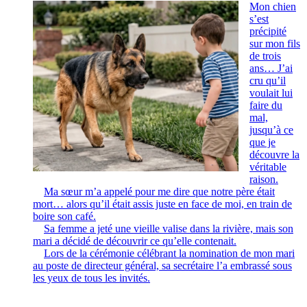
Mon chien
s’est
précipité
sur mon fils
de trois
ans… J’ai
cru qu’il
voulait lui
faire du
mal,
jusqu’à ce
que je
découvre la
véritable
raison.
Ma sœur m’a appelé pour me dire que notre père était
mort… alors qu’il était assis juste en face de moi, en train de
boire son café.
Sa femme a jeté une vieille valise dans la rivière, mais son
mari a décidé de découvrir ce qu’elle contenait.
Lors de la cérémonie célébrant la nomination de mon mari
au poste de directeur général, sa secrétaire l’a embrassé sous
les yeux de tous les invités.