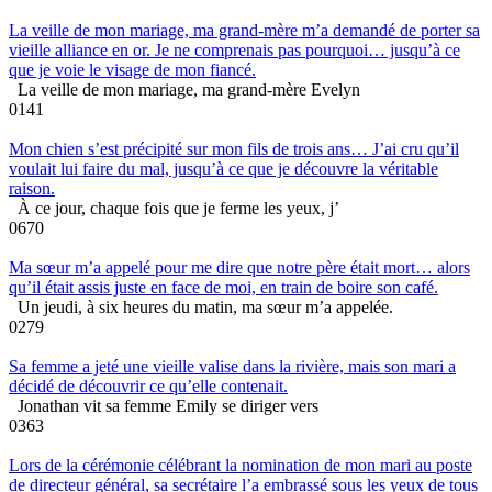
La veille de mon mariage, ma grand-mère m’a demandé de porter sa
vieille alliance en or. Je ne comprenais pas pourquoi… jusqu’à ce
que je voie le visage de mon fiancé.
La veille de mon mariage, ma grand-mère Evelyn
0
141
Mon chien s’est précipité sur mon fils de trois ans… J’ai cru qu’il
voulait lui faire du mal, jusqu’à ce que je découvre la véritable
raison.
À ce jour, chaque fois que je ferme les yeux, j’
0
670
Ma sœur m’a appelé pour me dire que notre père était mort… alors
qu’il était assis juste en face de moi, en train de boire son café.
Un jeudi, à six heures du matin, ma sœur m’a appelée.
0
279
Sa femme a jeté une vieille valise dans la rivière, mais son mari a
décidé de découvrir ce qu’elle contenait.
Jonathan vit sa femme Emily se diriger vers
0
363
Lors de la cérémonie célébrant la nomination de mon mari au poste
de directeur général, sa secrétaire l’a embrassé sous les yeux de tous