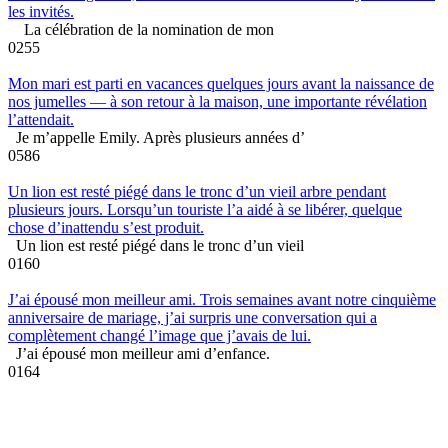
les invités.
La célébration de la nomination de mon
0
255
Mon mari est parti en vacances quelques jours avant la naissance de
nos jumelles — à son retour à la maison, une importante révélation
l’attendait.
Je m’appelle Emily. Après plusieurs années d’
0
586
Un lion est resté piégé dans le tronc d’un vieil arbre pendant
plusieurs jours. Lorsqu’un touriste l’a aidé à se libérer, quelque
chose d’inattendu s’est produit.
Un lion est resté piégé dans le tronc d’un vieil
0
160
J’ai épousé mon meilleur ami. Trois semaines avant notre cinquième
anniversaire de mariage, j’ai surpris une conversation qui a
complètement changé l’image que j’avais de lui.
J’ai épousé mon meilleur ami d’enfance.
0
164