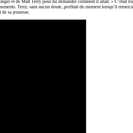
nger et de Matt Terry pour lui demander comment il allait. « C’était 
ssements. Terry, sans aucun doute, profitait du moment lorsqu’il remercia
t de sa jeunesse.