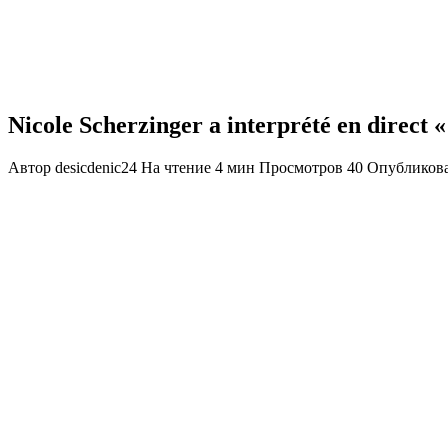
Nicole Scherzinger a interprété en direct 
Автор
desicdenic24
На чтение
4 мин
Просмотров
40
Опубликов