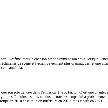
ar lui-même, mais la chanson prend vraiment son envol lorsque Scherzinge
s éclairages de scène et l’écran deviennent plus dramatiques, et une int
 cette année-là.
us que son rôle de juge dans l’émission The X Factor. C’est une chanteus
 groupes féminins les plus vendus de tous les temps, lui a probablemen
 groupe en 2010 et sa réunion ultérieure en 2019, tous lancés en 2021.