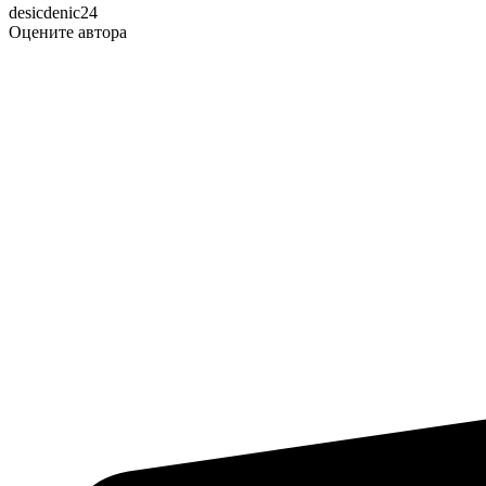
desicdenic24
Оцените автора