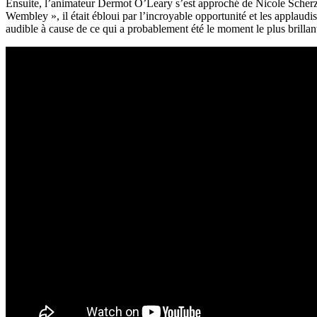
Ensuite, l’animateur Dermot O’Leary s’est approché de Nicole Scherzi
Wembley », il était ébloui par l’incroyable opportunité et les applaudi
audible à cause de ce qui a probablement été le moment le plus brillan