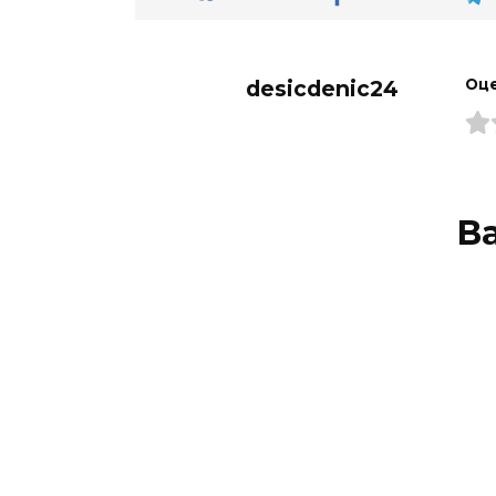
desicdenic24
Оце
В