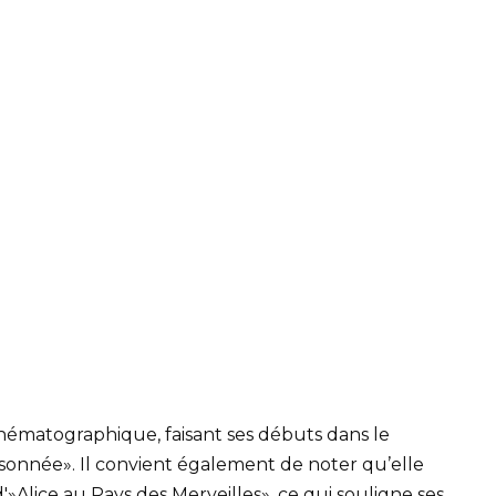
inématographique, faisant ses débuts dans le
isonnée». Il convient également de noter qu’elle
»Alice au Pays des Merveilles», ce qui souligne ses