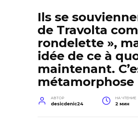
Ils se souvienne
de Travolta co
rondelette », ma
idée de ce à quo
maintenant. C’
métamorphose 
АВТОР
НА ЧТЕНИЕ
desicdenic24
2 мин