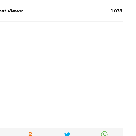
ost Views:
1 037