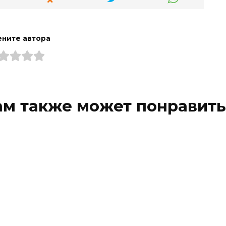
ните автора
ам также может понравить