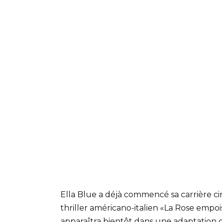
Ella Blue a déjà commencé sa carrière c
thriller américano-italien «La Rose empo
apparaîtra bientôt dans une adaptation d'