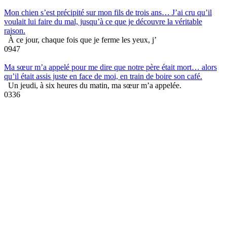
Mon chien s’est précipité sur mon fils de trois ans… J’ai cru qu’il
voulait lui faire du mal, jusqu’à ce que je découvre la véritable
raison.
À ce jour, chaque fois que je ferme les yeux, j’
0
947
Ma sœur m’a appelé pour me dire que notre père était mort… alors
qu’il était assis juste en face de moi, en train de boire son café.
Un jeudi, à six heures du matin, ma sœur m’a appelée.
0
336