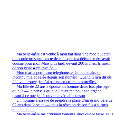
Ma belle-mère est venue à mon bal dans une robe qui était
une copie presque exacte de celle que ma défunte mère avait
cousue pour moi. Mais plus tard, devant 200 invités, la raison
de son geste a été révélée…
Mon mari a perdu son téléphone, et le lendemain, un
inconnu m’a appelée depuis son numéro. Quand il m’a dit où
il l’avait trouvé, je n’ai pas pu en croire mes oreilles.
Ma fille de 22 ans a épousé un homme deux fois plus âgé
qu’elle — je pensais qu’elle l’avait fait pour son argent,
jusqu’à ce que je découvre la véritable raison
Un homme a essayé de prendre la place d’un grand-père de
92 ans dans le stade — mais la réaction de son fils a surpris
tout le monde.
Ma belle-mère me critiquait toujours, quoi que je fasse. Puis