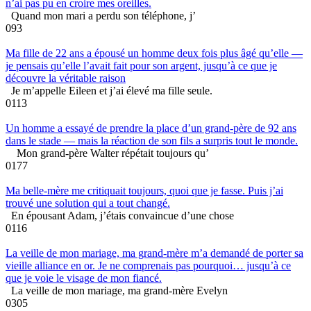
n’ai pas pu en croire mes oreilles.
Quand mon mari a perdu son téléphone, j’
0
93
Ma fille de 22 ans a épousé un homme deux fois plus âgé qu’elle —
je pensais qu’elle l’avait fait pour son argent, jusqu’à ce que je
découvre la véritable raison
Je m’appelle Eileen et j’ai élevé ma fille seule.
0
113
Un homme a essayé de prendre la place d’un grand-père de 92 ans
dans le stade — mais la réaction de son fils a surpris tout le monde.
Mon grand-père Walter répétait toujours qu’
0
177
Ma belle-mère me critiquait toujours, quoi que je fasse. Puis j’ai
trouvé une solution qui a tout changé.
En épousant Adam, j’étais convaincue d’une chose
0
116
La veille de mon mariage, ma grand-mère m’a demandé de porter sa
vieille alliance en or. Je ne comprenais pas pourquoi… jusqu’à ce
que je voie le visage de mon fiancé.
La veille de mon mariage, ma grand-mère Evelyn
0
305