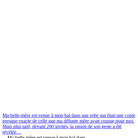
Ma belle-mère est venue à mon bal dans une robe qui était une copie
presque exacte de celle que ma défunte mère avait cousue pour moi.
Mais plus tard, devant 200 invités, la raison de son geste a été
révélée…
Ma belle-mère est venue à mon bal dans