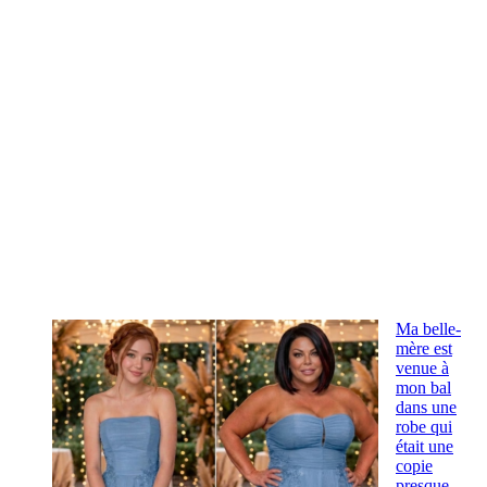
Ma belle-
mère est
venue à
mon bal
dans une
robe qui
était une
copie
presque