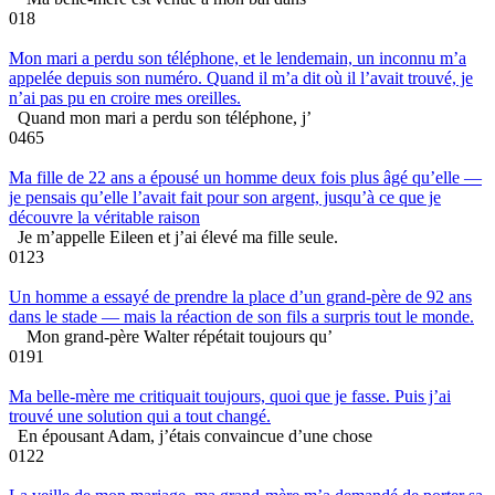
0
18
Mon mari a perdu son téléphone, et le lendemain, un inconnu m’a
appelée depuis son numéro. Quand il m’a dit où il l’avait trouvé, je
n’ai pas pu en croire mes oreilles.
Quand mon mari a perdu son téléphone, j’
0
465
Ma fille de 22 ans a épousé un homme deux fois plus âgé qu’elle —
je pensais qu’elle l’avait fait pour son argent, jusqu’à ce que je
découvre la véritable raison
Je m’appelle Eileen et j’ai élevé ma fille seule.
0
123
Un homme a essayé de prendre la place d’un grand-père de 92 ans
dans le stade — mais la réaction de son fils a surpris tout le monde.
Mon grand-père Walter répétait toujours qu’
0
191
Ma belle-mère me critiquait toujours, quoi que je fasse. Puis j’ai
trouvé une solution qui a tout changé.
En épousant Adam, j’étais convaincue d’une chose
0
122