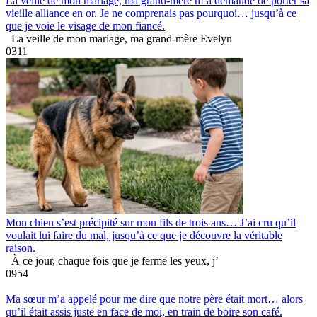
La veille de mon mariage, ma grand-mère m’a demandé de porter sa
vieille alliance en or. Je ne comprenais pas pourquoi… jusqu’à ce
que je voie le visage de mon fiancé.
La veille de mon mariage, ma grand-mère Evelyn
0
311
Mon chien s’est précipité sur mon fils de trois ans… J’ai cru qu’il
voulait lui faire du mal, jusqu’à ce que je découvre la véritable
raison.
À ce jour, chaque fois que je ferme les yeux, j’
0
954
Ma sœur m’a appelé pour me dire que notre père était mort… alors
qu’il était assis juste en face de moi, en train de boire son café.