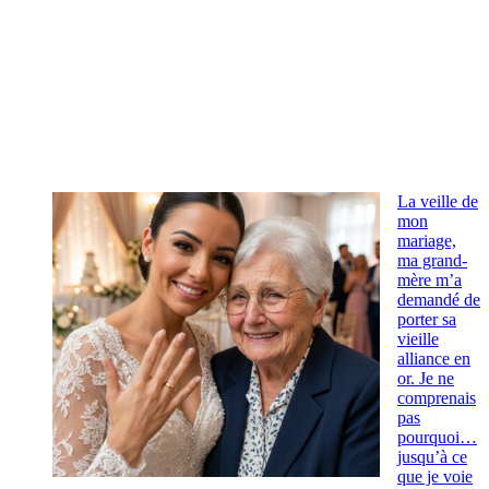
La veille de
mon
mariage,
ma grand-
mère m’a
demandé de
porter sa
vieille
alliance en
or. Je ne
comprenais
pas
pourquoi…
jusqu’à ce
que je voie