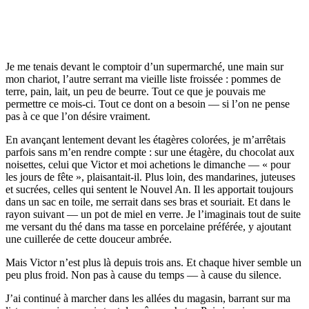
Je me tenais devant le comptoir d’un supermarché, une main sur
mon chariot, l’autre serrant ma vieille liste froissée : pommes de
terre, pain, lait, un peu de beurre. Tout ce que je pouvais me
permettre ce mois-ci. Tout ce dont on a besoin — si l’on ne pense
pas à ce que l’on désire vraiment.
En avançant lentement devant les étagères colorées, je m’arrêtais
parfois sans m’en rendre compte : sur une étagère, du chocolat aux
noisettes, celui que Victor et moi achetions le dimanche — « pour
les jours de fête », plaisantait-il. Plus loin, des mandarines, juteuses
et sucrées, celles qui sentent le Nouvel An. Il les apportait toujours
dans un sac en toile, me serrait dans ses bras et souriait. Et dans le
rayon suivant — un pot de miel en verre. Je l’imaginais tout de suite
me versant du thé dans ma tasse en porcelaine préférée, y ajoutant
une cuillerée de cette douceur ambrée.
Mais Victor n’est plus là depuis trois ans. Et chaque hiver semble un
peu plus froid. Non pas à cause du temps — à cause du silence.
J’ai continué à marcher dans les allées du magasin, barrant sur ma