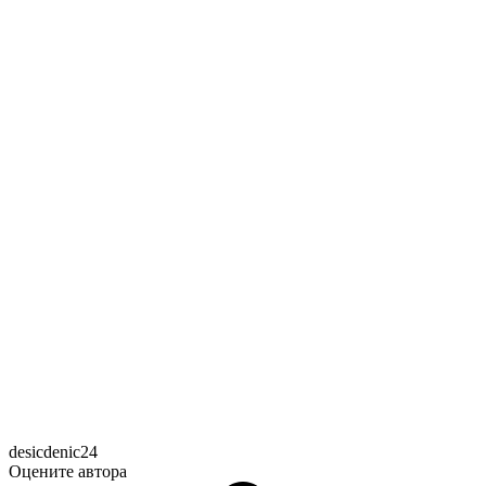
desicdenic24
Оцените автора