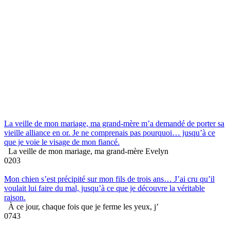
La veille de mon mariage, ma grand-mère m’a demandé de porter sa
vieille alliance en or. Je ne comprenais pas pourquoi… jusqu’à ce
que je voie le visage de mon fiancé.
La veille de mon mariage, ma grand-mère Evelyn
0
203
Mon chien s’est précipité sur mon fils de trois ans… J’ai cru qu’il
voulait lui faire du mal, jusqu’à ce que je découvre la véritable
raison.
À ce jour, chaque fois que je ferme les yeux, j’
0
743