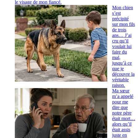
le visage de mon fiancé.
Mon chien
s’est
précipité
sur mon fils
de trois
ans… J’ai
cru qu’il
voulait lui
faire du
mal,
jusqu’à ce
que je
découvre la
véritable
raison.
Ma sœur
m’a appelé
pour me
dire que
notre père
était mort…
alors qu’il
était assis
juste en