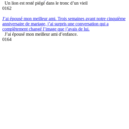
Un lion est resté piégé dans le tronc d’un vieil
0
162
J’ai épousé mon meilleur ami. Trois semaines avant notre cinquième
anniversaire de mariage, j’ai surpris une conversation qui a
complètement changé l’image que j’avais de lui.
J’ai épousé mon meilleur ami d’enfance.
0
164