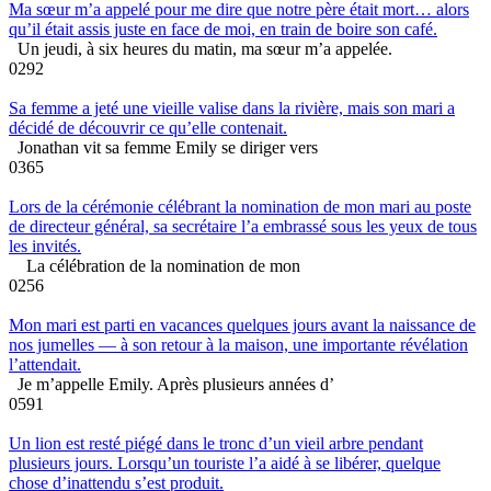
Ma sœur m’a appelé pour me dire que notre père était mort… alors
qu’il était assis juste en face de moi, en train de boire son café.
Un jeudi, à six heures du matin, ma sœur m’a appelée.
0
292
Sa femme a jeté une vieille valise dans la rivière, mais son mari a
décidé de découvrir ce qu’elle contenait.
Jonathan vit sa femme Emily se diriger vers
0
365
Lors de la cérémonie célébrant la nomination de mon mari au poste
de directeur général, sa secrétaire l’a embrassé sous les yeux de tous
les invités.
La célébration de la nomination de mon
0
256
Mon mari est parti en vacances quelques jours avant la naissance de
nos jumelles — à son retour à la maison, une importante révélation
l’attendait.
Je m’appelle Emily. Après plusieurs années d’
0
591
Un lion est resté piégé dans le tronc d’un vieil arbre pendant
plusieurs jours. Lorsqu’un touriste l’a aidé à se libérer, quelque
chose d’inattendu s’est produit.