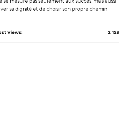
ne se mesure pas seulement aux succès, mais aussi
er sa dignité et de choisir son propre chemin
ost Views:
2 153