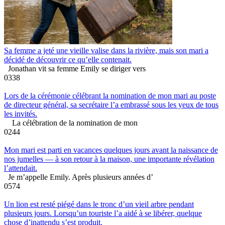
Sa femme a jeté une vieille valise dans la rivière, mais son mari a
décidé de découvrir ce qu’elle contenait.
Jonathan vit sa femme Emily se diriger vers
0
338
Lors de la cérémonie célébrant la nomination de mon mari au poste
de directeur général, sa secrétaire l’a embrassé sous les yeux de tous
les invités.
La célébration de la nomination de mon
0
244
Mon mari est parti en vacances quelques jours avant la naissance de
nos jumelles — à son retour à la maison, une importante révélation
l’attendait.
Je m’appelle Emily. Après plusieurs années d’
0
574
Un lion est resté piégé dans le tronc d’un vieil arbre pendant
plusieurs jours. Lorsqu’un touriste l’a aidé à se libérer, quelque
chose d’inattendu s’est produit.