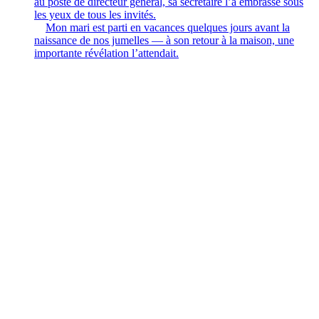
au poste de directeur général, sa secrétaire l’a embrassé sous
les yeux de tous les invités.
Mon mari est parti en vacances quelques jours avant la
naissance de nos jumelles — à son retour à la maison, une
importante révélation l’attendait.