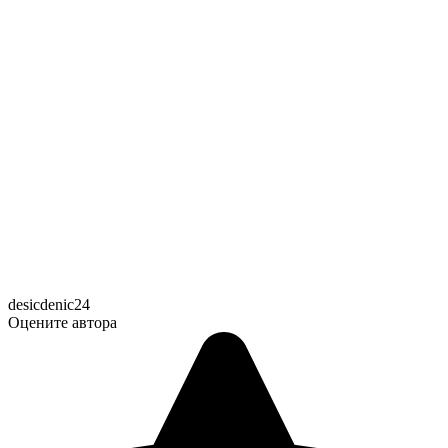
desicdenic24
Оцените автора