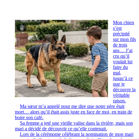
Mon chien
s’est
précipité
sur mon fils
de trois
ans… J’ai
cru qu’il
voulait lui
faire du
mal,
jusqu’à ce
que je
découvre la
véritable
raison.
Ma sœur m’a appelé pour me dire que notre père était
mort… alors qu’il était assis juste en face de moi, en train de
boire son café.
Sa femme a jeté une vieille valise dans la rivière, mais son
mari a décidé de découvrir ce qu’elle contenait.
Lors de la cérémonie célébrant la nomination de mon mari