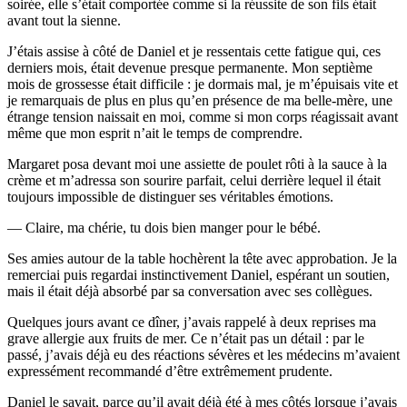
soirée, elle s’était comportée comme si la réussite de son fils était
avant tout la sienne.
J’étais assise à côté de Daniel et je ressentais cette fatigue qui, ces
derniers mois, était devenue presque permanente. Mon septième
mois de grossesse était difficile : je dormais mal, je m’épuisais vite et
je remarquais de plus en plus qu’en présence de ma belle-mère, une
étrange tension naissait en moi, comme si mon corps réagissait avant
même que mon esprit n’ait le temps de comprendre.
Margaret posa devant moi une assiette de poulet rôti à la sauce à la
crème et m’adressa son sourire parfait, celui derrière lequel il était
toujours impossible de distinguer ses véritables émotions.
— Claire, ma chérie, tu dois bien manger pour le bébé.
Ses amies autour de la table hochèrent la tête avec approbation. Je la
remerciai puis regardai instinctivement Daniel, espérant un soutien,
mais il était déjà absorbé par sa conversation avec ses collègues.
Quelques jours avant ce dîner, j’avais rappelé à deux reprises ma
grave allergie aux fruits de mer. Ce n’était pas un détail : par le
passé, j’avais déjà eu des réactions sévères et les médecins m’avaient
expressément recommandé d’être extrêmement prudente.
Daniel le savait, parce qu’il avait déjà été à mes côtés lorsque j’avais