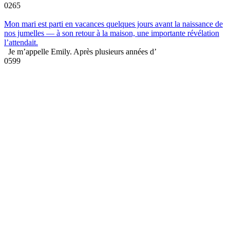
0
265
Mon mari est parti en vacances quelques jours avant la naissance de
nos jumelles — à son retour à la maison, une importante révélation
l’attendait.
Je m’appelle Emily. Après plusieurs années d’
0
599