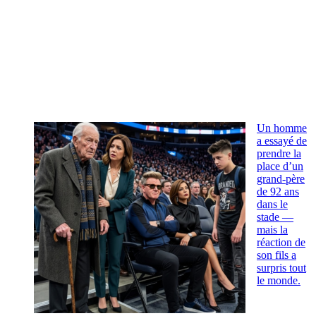
Un homme
a essayé de
prendre la
place d’un
grand-père
de 92 ans
dans le
stade —
mais la
réaction de
son fils a
surpris tout
le monde.