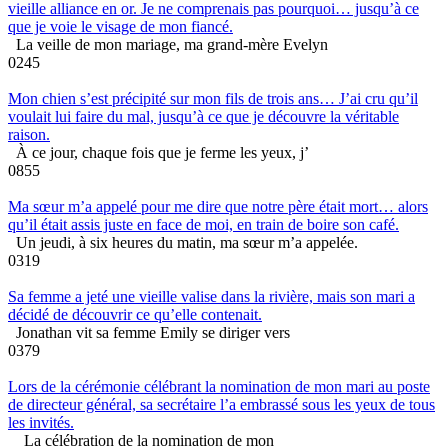
vieille alliance en or. Je ne comprenais pas pourquoi… jusqu’à ce
que je voie le visage de mon fiancé.
La veille de mon mariage, ma grand-mère Evelyn
0
245
Mon chien s’est précipité sur mon fils de trois ans… J’ai cru qu’il
voulait lui faire du mal, jusqu’à ce que je découvre la véritable
raison.
À ce jour, chaque fois que je ferme les yeux, j’
0
855
Ma sœur m’a appelé pour me dire que notre père était mort… alors
qu’il était assis juste en face de moi, en train de boire son café.
Un jeudi, à six heures du matin, ma sœur m’a appelée.
0
319
Sa femme a jeté une vieille valise dans la rivière, mais son mari a
décidé de découvrir ce qu’elle contenait.
Jonathan vit sa femme Emily se diriger vers
0
379
Lors de la cérémonie célébrant la nomination de mon mari au poste
de directeur général, sa secrétaire l’a embrassé sous les yeux de tous
les invités.
La célébration de la nomination de mon