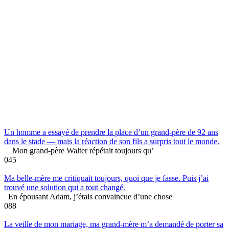
Un homme a essayé de prendre la place d’un grand-père de 92 ans
dans le stade — mais la réaction de son fils a surpris tout le monde.
Mon grand-père Walter répétait toujours qu’
0
45
Ma belle-mère me critiquait toujours, quoi que je fasse. Puis j’ai
trouvé une solution qui a tout changé.
En épousant Adam, j’étais convaincue d’une chose
0
88
La veille de mon mariage, ma grand-mère m’a demandé de porter sa