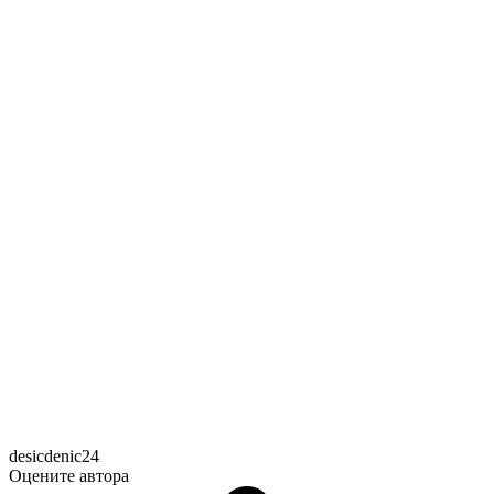
desicdenic24
Оцените автора