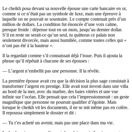
Le cheikh posa devant sa nouvelle épouse une carte bancaire en or,
comme si ce n’était pas un symbole de luxe, mais une épreuve à
laquelle on ne pouvait se soustraire. Le compte contenait près d’un
million de dollars. La condition fut énoncée d’une voix calme,
presque froide : dépense tout en un mois, jusqu’au dernier dollar.
S’il en reste ne serait-ce qu’un seul, tu quitteras ce palais non
seulement divorcée, mais aussi humiliée, comme toutes celles qui «
n’ont pas été à la hauteur ».
Il la regardait comme s’il connaissait déjà l’issue. Puis il ajouta la
phrase qu’il répétait à chacune de ses épouses :
— L’argent n’embellit pas une personne. Il la révèle.
La première épouse avait cru que la décision la plus sage consistait à
transformer l’argent en prestige. Elle avait tout investi dans une villa
au bord de la mer, avec du marbre, des baies vitrées et une vue
infinie sur l’océan. Elle pensait que cela l’impressionnerait : un geste
magnifique que personne ne pourrait qualifier d’égoïste. Mais
lorsque le cheikh vit les documents, il ne se mit même pas en colère.
Il repoussa simplement le dossier et dit :
— Tu t’es acheté un avenir, mais pas une place dans ma vie.