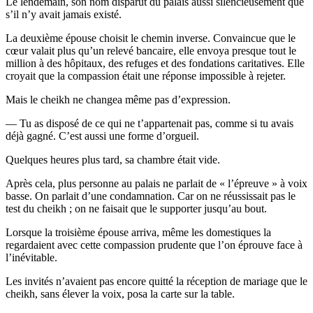
Le lendemain, son nom disparut du palais aussi silencieusement que
s’il n’y avait jamais existé.
La deuxième épouse choisit le chemin inverse. Convaincue que le
cœur valait plus qu’un relevé bancaire, elle envoya presque tout le
million à des hôpitaux, des refuges et des fondations caritatives. Elle
croyait que la compassion était une réponse impossible à rejeter.
Mais le cheikh ne changea même pas d’expression.
— Tu as disposé de ce qui ne t’appartenait pas, comme si tu avais
déjà gagné. C’est aussi une forme d’orgueil.
Quelques heures plus tard, sa chambre était vide.
Après cela, plus personne au palais ne parlait de « l’épreuve » à voix
basse. On parlait d’une condamnation. Car on ne réussissait pas le
test du cheikh ; on ne faisait que le supporter jusqu’au bout.
Lorsque la troisième épouse arriva, même les domestiques la
regardaient avec cette compassion prudente que l’on éprouve face à
l’inévitable.
Les invités n’avaient pas encore quitté la réception de mariage que le
cheikh, sans élever la voix, posa la carte sur la table.