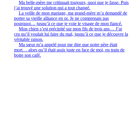
Ma belle-mère me critiquait toujours, quoi que je fasse. Puis
j’ai trouvé une solution qui a tout changé.
La veille de mon mariage, ma grand-mère m’a demandé de
porter sa vieille alliance en or. Je ne comprenais pas
pourquoi… jusqu’à ce que je voie le visage de mon fiancé.
Mon chien s’est précipité sur mon fils de trois ans… J’ai
cru qu’il voulait lui faire du mal, jusqu’à ce que je découvre la
véritable raison.
Ma sœur m’a appelé pour me dire que notre père était
mort… alors qu’il était assis juste en face de moi, en train de
boire son café.