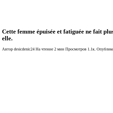
Cette femme épuisée et fatiguée ne fait plus
elle.
Автор
desicdenic24
На чтение
2 мин
Просмотров
1.1к.
Опублик